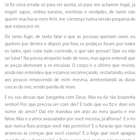
Já fiz coisa errada só para ser aceita, só para me acharem legal, já
engoli sapos, vinhos baratos, mentiras e verdades, de tanto não
querer machucar nem ferir, me corrompi numa versão pequena do
que estava por vir.
De tanto fugir, de tanto falar o que as pessoas queriam ouvir, eu
quebrei por dentro e depois por fora, os pedaços foram por todos
os lados, quis colar tudo correndo, o que vão pensar? Que eu não
sei lutar? Na pressa atropelei tudo de novo, mas agora entendi que
as peças demoram a se encaixar. O corpo é o último que resiste,
ainda não entendeu que estamos recomeçando, restartando, estou
aos poucos renascendo de mim mesma, arrebentando as duras
cascas do ovo, sendo parida de novo.
E eu sou dessas que barganha com Deus: Mas eu fui tão boazinha
senhor! Por que precisa ser com dor? E tudo que eu fiz e doei em
nome do amor? Daí ele mandou um anjo ao meu quarto e me
falou: Mas e o amor avassalador por você mesma, já aflorou? E o rio
que nunca fluiu porque você não permitiu? E o furacão que nunca
arrancou as crenças que você cravou? E o fogo que você apagou