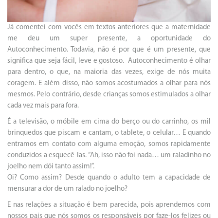
Já comentei com vocês em textos anteriores que a maternidade
me deu um super presente, a oportunidade do
Autoconhecimento. Todavia, não é por que é um presente, que
significa que seja fácil, leve e gostoso. Autoconhecimento é olhar
para dentro, o que, na maioria das vezes, exige de nós muita
coragem. E além disso, não somos acostumados a olhar para nós
mesmos. Pelo contrário, desde crianças somos estimulados a olhar
cada vez mais para fora.
É a televisão, o móbile em cima do berço ou do carrinho, os mil
brinquedos que piscam e cantam, o tablete, o celular… E quando
entramos em contato com alguma emoção, somos rapidamente
conduzidos a esquecê-las. “Ah, isso não foi nada… um raladinho no
joelho nem dói tanto assim!”.
Oi? Como assim? Desde quando o adulto tem a capacidade de
mensurar a dor de um ralado no joelho?
E nas relações a situação é bem parecida, pois aprendemos com
nossos pais que nós somos os responsáveis por faze-los felizes ou