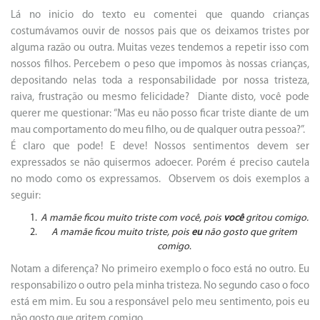
Lá no inicio do texto eu comentei que quando crianças
costumávamos ouvir de nossos pais que os deixamos tristes por
alguma razão ou outra. Muitas vezes tendemos a repetir isso com
nossos filhos. Percebem o peso que impomos às nossas crianças,
depositando nelas toda a responsabilidade por nossa tristeza,
raiva, frustração ou mesmo felicidade? Diante disto, você pode
querer me questionar: “Mas eu não posso ficar triste diante de um
mau comportamento do meu filho, ou de qualquer outra pessoa?”.
É claro que pode! E deve! Nossos sentimentos devem ser
expressados se não quisermos adoecer. Porém é preciso cautela
no modo como os expressamos. Observem os dois exemplos a
seguir:
A mamãe ficou muito
triste com você
, pois
você
gritou comigo
.
A mamãe ficou muito
triste
, pois
eu
não gosto que gritem
comigo
.
Notam a diferença? No primeiro exemplo o foco está no outro. Eu
responsabilizo o outro pela minha tristeza. No segundo caso o foco
está em mim. Eu sou a responsável pelo meu sentimento, pois eu
não gosto que gritem comigo.