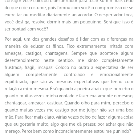
consigo? Você colocou o despertador para tocar 30min mais cedo
do que o de costume, pois firmou com você o compromisso de se
exercitar ou meditar diariamente ao acordar. O despertador toca,
você desliga, resolve dormir mais um pouquinho. Será que isso é
ser pontual com você?
Por aqui, um dos grandes desafios é lidar com as diferenças na
maneira de educar os filhos. Fico extremamente irritada com
ameaças, castigos, chantagens. Sempre que acontece algum
desentendimento neste sentido, me sinto completamente
frustrada, frágil, incapaz. Coloco no outro a expectativa de ser
alguém completamente controlado e emocionalmente
equilibrado, que são as mesmas expectativas que tenho com
relação a mim mesma. É só quando a poeira abaixa que percebo o
quanto muitas vezes minha vontade é fazer exatamente o mesmo,
chantagear, ameaçar, castigar. Quando olho para mim, percebo o
quanto muitas vezes me castigo por me julgar não ser uma boa
mãe. Para ficar mais claro, várias vezes deixo de fazer alguma coisa
que eu gostaria muito, algo que me dá prazer, por achar que não
mereço. Percebem como inconscientemente estou me punindo?