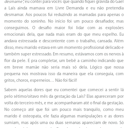
desmame”,
eu contei para vocês que
quando fiquei grávida do Gael
a Laís ainda mamava em Livre Demanda e eu não pretendia
desmamar. Aos poucos fui reduzindo as mamadas para apenas o
momento do soninho. No início foi um pouco desafiador, mas
conseguimos. O desafio maior foi lidar com as explosões
emocionais dela, que nada mais eram do que meu espelho. Eu
andava estressada e descontente com o trabalho, cansada. Além
disso, meu marido estava em um momento profissional delicado e
também super estressado. Em resumo, estávamos com os nervos à
flor da pele. E pra completar, um bebê a caminho indicando que
em breve mamãe não seria mais só dela. Lógico que nossa
pequena nos mostrava isso da maneira que ela conseguia, com
gritos, choros, esperneios… Não foi fácil!
Sabem aquelas dores que eu comentei que comecei a sentir lá
pelo sétimo/oitavo mês da gestação da Laís? Elas apareceram por
volta do terceiro mês, e me acompanharam até o final da gestação.
No começo até que foi um pouco mais tranquilo, como meu
marido é osteopata, ele fazia algumas manipulações e as dores
sumiam, mas após uma ou duas semanas apareciam de novo. Só