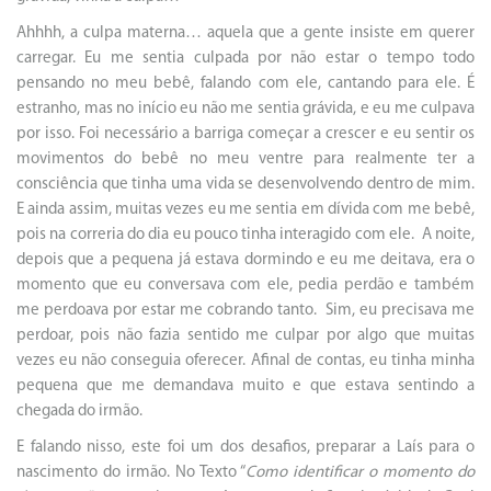
Ahhhh, a culpa materna… aquela que a gente insiste em querer
carregar. Eu me sentia culpada por não estar o tempo todo
pensando no meu bebê, falando com ele, cantando para ele. É
estranho, mas no início eu não me sentia grávida, e eu me culpava
por isso. Foi necessário a barriga começar a crescer e eu sentir os
movimentos do bebê no meu ventre para realmente ter a
consciência que tinha uma vida se desenvolvendo dentro de mim.
E ainda assim, muitas vezes eu me sentia em dívida com me bebê,
pois na correria do dia eu pouco tinha interagido com ele. A noite,
depois que a pequena já estava dormindo e eu me deitava, era o
momento que eu conversava com ele, pedia perdão e também
me perdoava por estar me cobrando tanto. Sim, eu precisava me
perdoar, pois não fazia sentido me culpar por algo que muitas
vezes eu não conseguia oferecer. Afinal de contas, eu tinha minha
pequena que me demandava muito e que estava sentindo a
chegada do irmão.
E falando nisso, este foi um dos desafios, preparar a Laís para o
nascimento do irmão. No Texto “
Como identificar o momento do