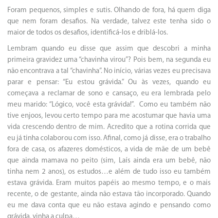
Foram pequenos, simples e sutis. Olhando de fora, há quem diga
que nem foram desafios. Na verdade, talvez este tenha sido o
maior de todos os desafios, identificá-los e driblá-los.
Lembram quando eu disse que assim que descobri a minha
primeira gravidez uma “chavinha virou”? Pois bem, na segunda eu
não encontrava a tal “chavinha”. No início, várias vezes eu precisava
parar e pensar: “Eu estou grávida.” Ou às vezes, quando eu
começava a reclamar de sono e cansaço, eu era lembrada pelo
meu marido: “Lógico, você esta grávida!”. Como eu também não
tive enjoos, levou certo tempo para me acostumar que havia uma
vida crescendo dentro de mim. Acredito que a rotina corrida que
eu já tinha colaborou com isso. Afinal, como já disse, era o trabalho
fora de casa, os afazeres domésticos, a vida de mãe de um bebê
que ainda mamava no peito (sim, Laís ainda era um bebê, não
tinha nem 2 anos), os estudos…e além de tudo isso eu também
estava grávida. Eram muitos papéis ao mesmo tempo, e o mais
recente, o de gestante, ainda não estava tão incorporado. Quando
eu me dava conta que eu não estava agindo e pensando como
grávida, vinha a culpa…