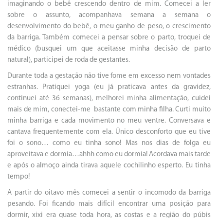
imaginando o bebê crescendo dentro de mim. Comecei a ler
sobre o assunto, acompanhava semana a semana o
desenvolvimento do bebê, o meu ganho de peso, o crescimento
da barriga. Também comecei a pensar sobre o parto, troquei de
médico (busquei um que aceitasse minha decisão de parto
natural), participei de roda de gestantes.
Durante toda a gestação não tive fome em excesso nem vontades
estranhas. Pratiquei yoga (eu já praticava antes da gravidez,
continuei até 36 semanas), melhorei minha alimentação, cuidei
mais de mim, conectei-me bastante com minha filha. Curti muito
minha barriga e cada movimento no meu ventre. Conversava e
cantava frequentemente com ela. Único desconforto que eu tive
foi o sono… como eu tinha sono! Mas nos dias de folga eu
aproveitava e dormia…ahhh como eu dormia! Acordava mais tarde
e após o almoço ainda tirava aquele cochilinho esperto. Eu tinha
tempo!
A partir do oitavo mês comecei a sentir o incomodo da barriga
pesando. Foi ficando mais difícil encontrar uma posição para
dormir, xixi era quase toda hora, as costas e a região do púbis