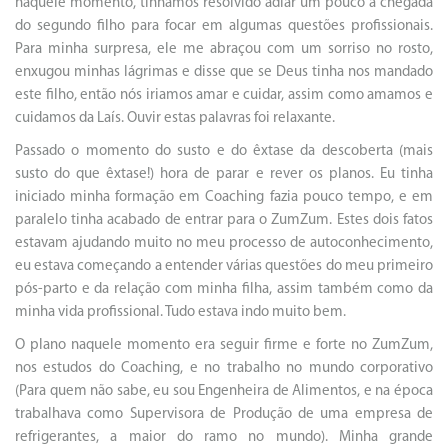
naquele momento, tínhamos resolvido adiar um pouco a chegada
do segundo filho para focar em algumas questões profissionais.
Para minha surpresa, ele me abraçou com um sorriso no rosto,
enxugou minhas lágrimas e disse que se Deus tinha nos mandado
este filho, então nós iriamos amar e cuidar, assim como amamos e
cuidamos da Laís. Ouvir estas palavras foi relaxante.
Passado o momento do susto e do êxtase da descoberta (mais
susto do que êxtase!) hora de parar e rever os planos. Eu tinha
iniciado minha formação em Coaching fazia pouco tempo, e em
paralelo tinha acabado de entrar para o ZumZum. Estes dois fatos
estavam ajudando muito no meu processo de autoconhecimento,
eu estava começando a entender várias questões do meu primeiro
pós-parto e da relação com minha filha, assim também como da
minha vida profissional. Tudo estava indo muito bem.
O plano naquele momento era seguir firme e forte no ZumZum,
nos estudos do Coaching, e no trabalho no mundo corporativo
(Para quem não sabe, eu sou Engenheira de Alimentos, e na época
trabalhava como Supervisora de Produção de uma empresa de
refrigerantes, a maior do ramo no mundo). Minha grande