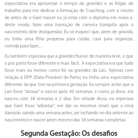
expectativa era aproveitar o tempo da gravidez e as folgas do
trabalho para me dedicar à formação de Coaching, com o intuito
de antes de o Gael nascer eu já estar com o diploma em mãos e,
deste modo, fazer uma transição de carreira tranquila após o
nascimento dele (#sóquenão). Eu só esqueci que, além de grávida,
eu tinha uma filha pequena para cuidar, casa para organizar,
comida para fazer…
Eu também esperava que a gravidez fluísse de maneira leve, e que
o pós parto fosse diferente e mais fácil. A expectativa era que tudo
fosse mais ou menos como foi na gravidez da Laís. Apenas com
relação à DPP (Data Provável do Parto) eu tinha uma expectativa
diferente da que tive na primeira gestação. Eu sempre achei que a
Laís fosse “atrasar” e nascer após 40 semanas, e como já disse, ela
nasceu com 38 semanas e 2 dias. Em virtude disso, eu esperava
que Gael fosse “adiantar”, me dar os mesmos sinais que a irmã
(tampão saindo uma semana antes, pé inchando no dia anterior ao
nascimento) e nascer antes mesmo das 38 semanas completas.
Segunda Gestação: Os desafios