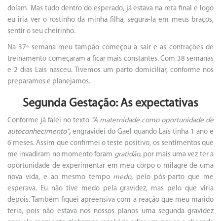
doíam. Mas tudo dentro do esperado, já estava na reta final e logo
eu iria ver o rostinho da minha filha, segura-la em meus braços,
sentir o seu cheirinho.
Na 37ª semana meu tampão começou a sair e as contrações de
treinamento começaram a ficar mais constantes. Com 38 semanas
e 2 dias Laís nasceu. Tivemos um parto domiciliar, conforme nos
preparamos e planejamos.
Segunda Gestação: As expectativas
Conforme já falei no texto
“
A maternidade como oportunidade de
autoconhecimento”
,
engravidei do Gael quando Laís tinha 1 ano e
6 meses. Assim que confirmei o teste positivo, os sentimentos que
me invadiram no momento foram
gratidão
, por mais uma vez ter a
oportunidade de experimentar em meu corpo o milagre de uma
nova vida, e ao mesmo tempo
medo,
pelo pós-parto que me
esperava. Eu não tive medo pela gravidez, mas pelo que viria
depois. Também fiquei apreensiva com a reação que meu marido
teria, pois não estava nos nossos planos uma segunda gravidez