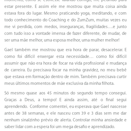
momento, como se estivesse falando comigo, me pedindo para
estar presente. E assim ele me mostrou que muita coisa ainda
estava fora do lugar. Mesmo praticando yoga, meditando, e com
todo conhecimento do Coaching e do ZumZum, muitas vezes eu
me vi perdida, com medos, inseguranças, fragilidades….e junto
com tudo isso a vontade imensa de fazer diferente, de mudar, de
ser uma mãe melhor, uma esposa melhor, uma mulher melhor!
Gael também me mostrou que era hora de parar, desacelerar. E
como foi difícil enxergar esta necessidade… como foi difícil
assumir que não era hora de focar na vida profissional e mudança
de carreira. Eu precisava focar na minha gravidez, no meu bebê
que estava em formação dentro de mim. Também precisava curtir
meus últimos momentos de mãe exclusiva da minha filhota.
Só mesmo quase aos 45 minutos do segundo tempo consegui.
Graças a Deus, a tempo! E ainda assim, até o final segui
aprendendo. Conforme comentei, eu esperava que Gael nascesse
antes de 38 semanas, e ele nasceu com 39 e 3 dias sem me dar
nenhum sinalzinho prévio de alerta. Controlar minha ansiedade e
saber lidar com a espera foi um mega desafio e aprendizado.