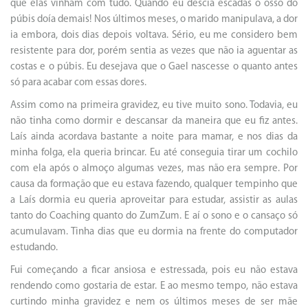
que elas vinham com tudo. Quando eu descia escadas o osso do
púbis doía demais! Nos últimos meses, o marido manipulava, a dor
ia embora, dois dias depois voltava. Sério, eu me considero bem
resistente para dor, porém sentia as vezes que não ia aguentar as
costas e o púbis. Eu desejava que o Gael nascesse o quanto antes
só para acabar com essas dores.
Assim como na primeira gravidez, eu tive muito sono. Todavia, eu
não tinha como dormir e descansar da maneira que eu fiz antes.
Laís ainda acordava bastante a noite para mamar, e nos dias da
minha folga, ela queria brincar. Eu até conseguia tirar um cochilo
com ela após o almoço algumas vezes, mas não era sempre. Por
causa da formação que eu estava fazendo, qualquer tempinho que
a Laís dormia eu queria aproveitar para estudar, assistir as aulas
tanto do Coaching quanto do ZumZum. E aí o sono e o cansaço só
acumulavam. Tinha dias que eu dormia na frente do computador
estudando.
Fui começando a ficar ansiosa e estressada, pois eu não estava
rendendo como gostaria de estar. E ao mesmo tempo, não estava
curtindo minha gravidez e nem os últimos meses de ser mãe