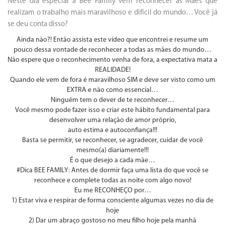
Neste dia especial a Bee Family vem reconhecer as Mães que
realizam o trabalho mais maravilhoso e difícil do mundo… Você já
se deu conta disso?
Ainda não?! Então assista este vídeo que encontrei e resume um
pouco dessa vontade de reconhecer a todas as mães do mundo…
Não espere que o reconhecimento venha de fora, a expectativa mata a
REALIDADE!
Quando ele vem de fora é maravilhoso SIM e deve ser visto como um
EXTRA e não como essencial…
Ninguém tem o dever de te reconhecer…
Você mesmo pode fazer isso e criar este hábito fundamental para
desenvolver uma relação de amor próprio,
auto estima e autoconfiança!!!
Basta se permitir, se reconhecer, se agradecer, cuidar de você
mesmo(a) diariamente!!!
É o que desejo a cada mãe…
#Dica BEE FAMILY: Antes de dormir faça uma lista do que você se
reconhece e complete todas as noite com algo novo!
Eu me RECONHEÇO por…
1) Estar viva e respirar de forma consciente algumas vezes no dia de
hoje
2) Dar um abraço gostoso no meu filho hoje pela manhã