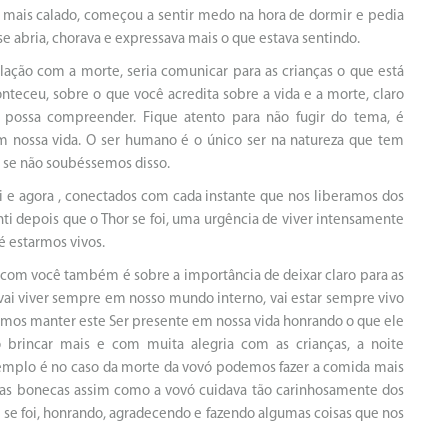
ou mais calado, começou a sentir medo na hora de dormir e pedia
e abria, chorava e expressava mais o que estava sentindo.
lação com a morte, seria comunicar para as crianças o que está
teceu, sobre o que você acredita sobre a vida e a morte, claro
possa compreender. Fique atento para não fugir do tema, é
m nossa vida. O ser humano é o único ser na natureza que tem
 se não soubéssemos disso.
i e agora , conectados com cada instante que nos liberamos dos
nti depois que o Thor se foi, uma urgência de viver intensamente
é estarmos vivos.
com você também é sobre a importância de deixar claro para as
, vai viver sempre em nosso mundo interno, vai estar sempre vivo
demos manter este Ser presente em nossa vida honrando o que ele
 brincar mais e com muita alegria com as crianças, a noite
emplo é no caso da morte da vovó podemos fazer a comida mais
 das bonecas assim como a vovó cuidava tão carinhosamente dos
e se foi, honrando, agradecendo e fazendo algumas coisas que nos