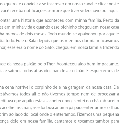
 quero te convidar a se inscrever em nosso canal e clicar neste
e você receba notificações sempre que tiver video novo por aqui.
ontar uma historia que aconteceu com minha família: Perto da
tes em minha vida e quando esse bichinho chegou em nossa casa
tinha menos de dois meses. Todo mundo se apaixonou por aquele
e dia todo. Eu e o Rafa depois que os meninos dormiam ficávamos
hor, esse era o nome do Gato, chegou em nossa família trazendo
auge da nossa paixão pelo Thor. Aconteceu algo bem impactante.
dia e saímos todos atrasados para levar o João. E esquecemos de
 cena horrível o corpinho dele na garagem da nossa casa. Ele
estávamos todos ali e não tivemos tempo nem de processar a
reditava que aquilo estava acontecendo, sentei no chão abracei o
colher as crianças e foi buscar uma pá para enterrarmos o Thor.
crim ao lado do local onde o enterramos. Fizemos uma pequena
ença dele em nossa família, cantamos e tocamos tambor para