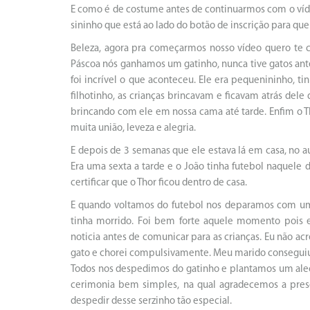
E como é de costume antes de continuarmos com o vídeo
sininho que está ao lado do botão de inscrição para qu
Beleza, agora pra começarmos nosso vídeo quero te c
Páscoa nós ganhamos um gatinho, nunca tive gatos an
foi incrível o que aconteceu. Ele era pequenininho, 
filhotinho, as crianças brincavam e ficavam atrás del
brincando com ele em nossa cama até tarde. Enfim o T
muita união, leveza e alegria.
E depois de 3 semanas que ele estava lá em casa, no 
Era uma sexta a tarde e o João tinha futebol naquele 
certificar que o Thor ficou dentro de casa.
E quando voltamos do futebol nos deparamos com uma
tinha morrido. Foi bem forte aquele momento pois 
noticia antes de comunicar para as crianças. Eu não ac
gato e chorei compulsivamente. Meu marido conseguiu a
Todos nos despedimos do gatinho e plantamos um ale
cerimonia bem simples, na qual agradecemos a pres
despedir desse serzinho tão especial.