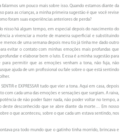
para falarmos um pouco mais sobre isso. Quando estamos diante da
o para as crianças, a minha primeira sugestão é que você revise
omo foram suas experiências anteriores de perda?
o nisso há algum tempo, em especial depois do nascimento do
ncia a vivenciar a morte de maneira superficial e substituindo
 e menos de uma semana depois meu tio já tinha me dado outro
para evitar o contato com minhas emoções mais profundas que
rofundar e elaborar bem o luto. E essa é a minha sugestão para
e para permitir que as emoções venham a tona, não fuja, não
busque ajuda de um profissional ou fale sobre o que está sentindo
olher.
 SENTIR e EXPRESSAR tudo que vier a tona. Aqui em casa, depois
ato com cada uma das emoções e sensações que surgiam. A raiva,
potência de não poder fazer nada, não poder voltar no tempo, a
edo deste desconhecido que se abre diante da morte… Em nosso
sobre o que aconteceu, sobre o que cada um estava sentindo, nos
contava pra todo mundo que o gatinho tinha morrido, brincava e