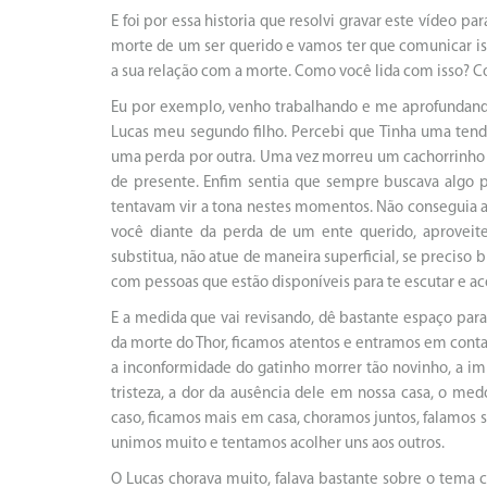
E foi por essa historia que resolvi gravar este vídeo 
morte de um ser querido e vamos ter que comunicar iss
a sua relação com a morte. Como você lida com isso? C
Eu por exemplo, venho trabalhando e me aprofundand
Lucas meu segundo filho. Percebi que Tinha uma tendê
uma perda por outra. Uma vez morreu um cachorrinho
de presente. Enfim sentia que sempre buscava algo 
tentavam vir a tona nestes momentos. Não conseguia ap
você diante da perda de um ente querido, aproveit
substitua, não atue de maneira superficial, se preciso 
com pessoas que estão disponíveis para te escutar e ac
E a medida que vai revisando, dê bastante espaço para
da morte do Thor, ficamos atentos e entramos em cont
a inconformidade do gatinho morrer tão novinho, a im
tristeza, a dor da ausência dele em nossa casa, o m
caso, ficamos mais em casa, choramos juntos, falamos 
unimos muito e tentamos acolher uns aos outros.
O Lucas chorava muito, falava bastante sobre o tema 