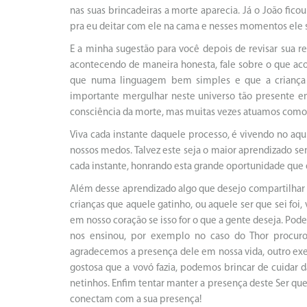
nas suas brincadeiras a morte aparecia. Já o João fic
pra eu deitar com ele na cama e nesses momentos ele s
E a minha sugestão para você depois de revisar sua re
acontecendo de maneira honesta, fale sobre o que acon
que numa linguagem bem simples e que a criança 
importante mergulhar neste universo tão presente e
consciência da morte, mas muitas vezes atuamos como
Viva cada instante daquele processo, é vivendo no aqu
nossos medos. Talvez este seja o maior aprendizado se
cada instante, honrando esta grande oportunidade que 
Além desse aprendizado algo que desejo compartilhar 
crianças que aquele gatinho, ou aquele ser que sei foi
em nosso coração se isso for o que a gente deseja. Po
nos ensinou, por exemplo no caso do Thor procuro
agradecemos a presença dele em nossa vida, outro ex
gostosa que a vovó fazia, podemos brincar de cuidar
netinhos. Enfim tentar manter a presença deste Ser qu
conectam com a sua presença!