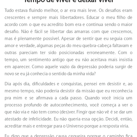
Tempo de viver e deixar viver
Tudo estava fluindo melhor, o ar era mais leve. Os desafios eram
crescentes e sempre mais libertadores. Educar o meu filho de
acordo com o que eu acredito bom era e continua sendo o maior
desafio. Não é fácil se libertar das amarras com que crescemos,
mas é plenamente possível. Apesar de sentir que eu seguia com
amor e verdade, algumas peças do meu quebra-cabeça faltavam e
outras pareciam ter sido posicionadas erroneamente. Com o
tempo, um sentimento antigo que eu não aceitava mais insistia
em aparecer. Como aquele vazio da depressão poderia surgir de
novo se eu já conhecia o sentido da minha vida?
Dia após dia, dificuldades e conquistas, pensei em desistir e, ao
mesmo tempo, não poderia desistir da missão que eu reconhecia
pra mim e se afirmava a cada passo. Quando você inicia um
processo profundo de autoconhecimento, você começa a ver o
que não via e não tem como (des)ver. Fingir que não vê é se dar um
atestado de infelicidade. Eu não queria essa opção. Decidi, então,
acreditar mais e entregar para o Universo porque a resposta viria.
Eu digo que a depressão causa cegueira porque o caminho fica