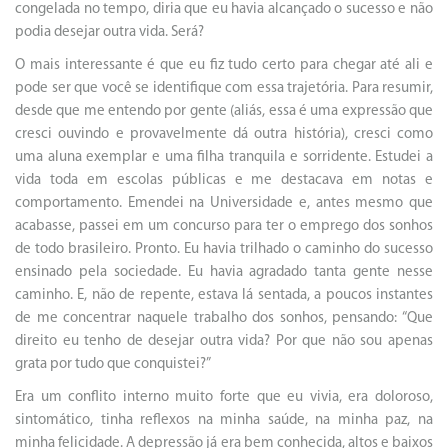
congelada no tempo, diria que eu havia alcançado o sucesso e não
podia desejar outra vida. Será?
O mais interessante é que eu fiz tudo certo para chegar até ali e
pode ser que você se identifique com essa trajetória. Para resumir,
desde que me entendo por gente (aliás, essa é uma expressão que
cresci ouvindo e provavelmente dá outra história), cresci como
uma aluna exemplar e uma filha tranquila e sorridente. Estudei a
vida toda em escolas públicas e me destacava em notas e
comportamento. Emendei na Universidade e, antes mesmo que
acabasse, passei em um concurso para ter o emprego dos sonhos
de todo brasileiro. Pronto. Eu havia trilhado o caminho do sucesso
ensinado pela sociedade. Eu havia agradado tanta gente nesse
caminho. E, não de repente, estava lá sentada, a poucos instantes
de me concentrar naquele trabalho dos sonhos, pensando: “Que
direito eu tenho de desejar outra vida? Por que não sou apenas
grata por tudo que conquistei?”
Era um conflito interno muito forte que eu vivia, era doloroso,
sintomático, tinha reflexos na minha saúde, na minha paz, na
minha felicidade. A depressão já era bem conhecida, altos e baixos