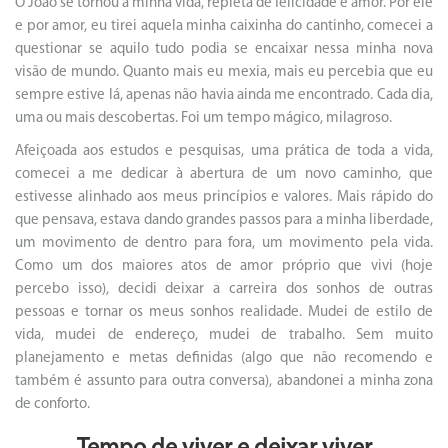
O João se tornou a minha vida, repleta de felicidade e amor. Por ele
e por amor, eu tirei aquela minha caixinha do cantinho, comecei a
questionar se aquilo tudo podia se encaixar nessa minha nova
visão de mundo. Quanto mais eu mexia, mais eu percebia que eu
sempre estive lá, apenas não havia ainda me encontrado. Cada dia,
uma ou mais descobertas. Foi um tempo mágico, milagroso.
Afeiçoada aos estudos e pesquisas, uma prática de toda a vida,
comecei a me dedicar à abertura de um novo caminho, que
estivesse alinhado aos meus princípios e valores. Mais rápido do
que pensava, estava dando grandes passos para a minha liberdade,
um movimento de dentro para fora, um movimento pela vida.
Como um dos maiores atos de amor próprio que vivi (hoje
percebo isso), decidi deixar a carreira dos sonhos de outras
pessoas e tornar os meus sonhos realidade. Mudei de estilo de
vida, mudei de endereço, mudei de trabalho. Sem muito
planejamento e metas definidas (algo que não recomendo e
também é assunto para outra conversa), abandonei a minha zona
de conforto.