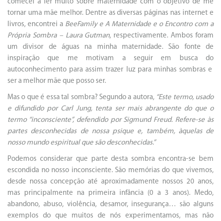
comecei a ler muito sobre maternidade com o objetivo de me
tornar uma mãe melhor. Dentre as diversas páginas nas internet e
livros, encontrei a
BeeFamily
e A Maternidade e o Encontro com a
Própria Sombra – Laura Gutman
, respectivamente. Ambos foram
um divisor de águas na minha maternidade. São fonte de
inspiração que me motivam a seguir em busca do
autoconhecimento para assim trazer luz para minhas sombras e
ser a melhor mãe que posso ser.
Mas o que é essa tal sombra? Segundo a autora,
“Este termo, usado
e difundido por Carl Jung, tenta ser mais abrangente do que o
termo “inconsciente”, defendido por Sigmund Freud. Refere-se às
partes desconhecidas de nossa psique e, também, àquelas de
nosso mundo espiritual que são desconhecidas.”
Podemos considerar que parte desta sombra encontra-se bem
escondida no nosso inconsciente. São memórias do que vivemos,
desde nossa concepção até aproximadamente nossos 20 anos,
mas principalmente na primeira infância (0 a 3 anos). Medo,
abandono, abuso, violência, desamor, insegurança… são alguns
exemplos do que muitos de nós experimentamos, mas não