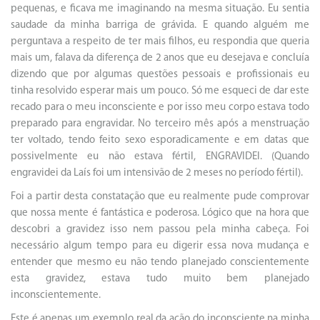
pequenas, e ficava me imaginando na mesma situação. Eu sentia
saudade da minha barriga de grávida. E quando alguém me
perguntava a respeito de ter mais filhos, eu respondia que queria
mais um, falava da diferença de 2 anos que eu desejava e concluía
dizendo que por algumas questões pessoais e profissionais eu
tinha resolvido esperar mais um pouco. Só me esqueci de dar este
recado para o meu inconsciente e por isso meu corpo estava todo
preparado para engravidar. No terceiro mês após a menstruação
ter voltado, tendo feito sexo esporadicamente e em datas que
possivelmente eu não estava fértil, ENGRAVIDEI. (Quando
engravidei da Laís foi um intensivão de 2 meses no período fértil).
Foi a partir desta constatação que eu realmente pude comprovar
que nossa mente é fantástica e poderosa. Lógico que na hora que
descobri a gravidez isso nem passou pela minha cabeça. Foi
necessário algum tempo para eu digerir essa nova mudança e
entender que mesmo eu não tendo planejado conscientemente
esta gravidez, estava tudo muito bem planejado
inconscientemente.
Este é apenas um exemplo real da ação do inconsciente na minha