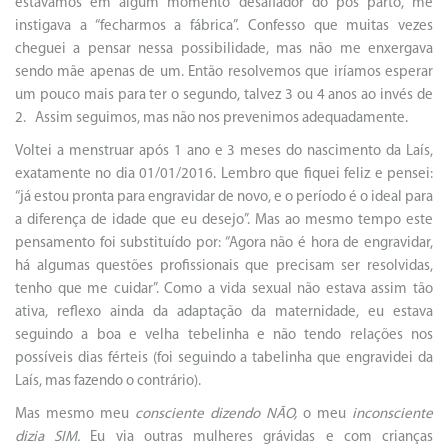
estávamos em algum momento desafiador do pós parto, me
instigava a “fecharmos a fábrica”. Confesso que muitas vezes
cheguei a pensar nessa possibilidade, mas não me enxergava
sendo mãe apenas de um. Então resolvemos que iríamos esperar
um pouco mais para ter o segundo, talvez 3 ou 4 anos ao invés de
2. Assim seguimos, mas não nos prevenimos adequadamente.
Voltei a menstruar após 1 ano e 3 meses do nascimento da Laís,
exatamente no dia 01/01/2016. Lembro que fiquei feliz e pensei:
“já estou pronta para engravidar de novo, e o período é o ideal para
a diferença de idade que eu desejo”. Mas ao mesmo tempo este
pensamento foi substituído por: “Agora não é hora de engravidar,
há algumas questões profissionais que precisam ser resolvidas,
tenho que me cuidar”. Como a vida sexual não estava assim tão
ativa, reflexo ainda da adaptação da maternidade, eu estava
seguindo a boa e velha tebelinha e não tendo relações nos
possíveis dias férteis (foi seguindo a tabelinha que engravidei da
Laís, mas fazendo o contrário).
Mas mesmo meu
consciente dizendo NÃO,
o meu
inconsciente
dizia SIM.
Eu via outras mulheres grávidas e com crianças