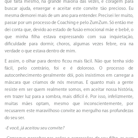
que falta mesmo, na grande maioria das vezes, é coragem para
buscar ajuda, enxergar e aceitar este convite tão precioso. Eu
mesma demorei mais de um ano para entender. Precisei ler muito,
passar por um processo de Coaching e pelo ZumZum. Só então me
dei conta que, devido ao estado de fusão emocional mãe e bebê, o
que minha filha estava expressando com sua inquietação,
dificuldade para dormir, choros, algumas vezes febre, era na
verdade o que estava dentro de mim.
E assim, o olhar para dentro ficou mais fácil. Não que tenha sido
fácil, pelo contrário, foi e é doloroso. O processo de
autoconhecimento geralmente dói, pois insistimos em carregar a
máscara que criamos de nós mesmas. E quanto mais a gente
resiste em ser quem realmente somos, em aceitar nossa história,
em trazer luz para a sombra, mais difícil é. Por isso, infelizmente,
muitas mães optam, mesmo que inconscientemente, por
recusarem este maravilhoso convite ao mergulho nas profundezas
do seu ser.
-E você, já aceitou seu convite?