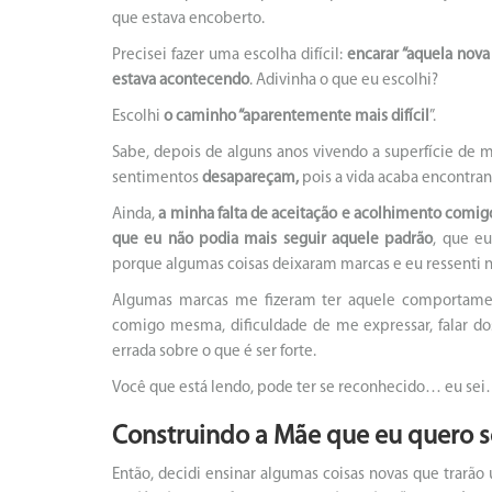
que estava encoberto.
Precisei fazer uma escolha difícil:
encarar “aquela nova
estava acontecendo
. Adivinha o que eu escolhi?
Escolhi
o caminho “aparentemente mais difícil
”.
Sabe, depois de alguns anos vivendo a superfície d
sentimentos
desapareçam,
pois a vida acaba encontran
Ainda,
a minha falta de aceitação e acolhimento com
que eu não podia mais seguir aquele padrão
, que e
porque algumas coisas deixaram marcas e eu ressenti n
Algumas marcas me fizeram ter aquele comportamen
comigo mesma, dificuldade de me expressar, falar do
errada sobre o que é ser forte.
Você que está lendo, pode ter se reconhecido… eu se
Construindo a Mãe que eu quero s
Então, decidi ensinar algumas coisas novas que trarã