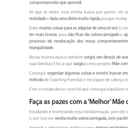
comportamento que aprendi
.
Só que às vezes, essa minha busca por querer ser
realidade
e
fazia uma dieta muito rígida,
porque minha fi
Eram
muitas coisas para se adaptar de uma só vez
. E c
ter mais leveza
, para
não ficar tão sobrecarregada
e
ap
processo de reeducação dos meus comportamento
tranquilidade.
Nessa mesma época também
surgiu um desejo de aux
suas famílias! E foi aí que
surgiu
o meu projeto
Mãe com
Consegui
organizar algumas coisas
e resolvi buscar um
método
de Coaching Parental e me joguei de cabeça 
Com o estudo desse curso foi que consegui equilibrar m
Faça as pazes com a ‘Melhor’ Mãe 
Estudando e vivenciando essa transformação, percebi
e, por isso me
sentia muito sobrecarregada, sem paciên