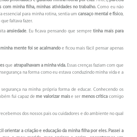
ndo prioridades
e guiando
minha rotina por elas
. Antes
, parecia
os com minha filha, minhas atividades no trabalho.
Como eu não
ra essencial para minha rotina, sentia um
cansaço mental e físico
,
que faltava fazer.
uita
ansiedade
. Eu ficava pensando que sempre
tinha mais para
,
minha mente foi se acalmando
e ficou mais fácil pensar apenas
tes
que
atrapalhavam a minha vida.
Essas crenças faziam com que
nsegurança na forma como eu estava conduzindo minha vida e a
 segurança na minha própria forma de educar. Conhecendo os
ambém fui capaz de
me valorizar mais
e ser
menos crítica
comigo
recebemos dos nossos pais ou cuidadores e do ambiente no qual
cil orientar a criação e educação da minha filha por eles. Passei a