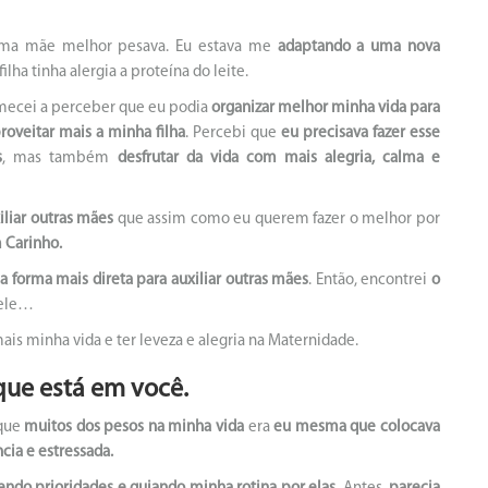
 uma mãe melhor pesava. Eu estava me
adaptando a uma nova
lha tinha alergia a proteína do leite.
omecei a perceber que eu podia
organizar melhor minha vida
para
roveitar mais a minha filha
. Percebi que
eu precisava fazer esse
s
, mas também
desfrutar da vida com mais alegria, calma e
iliar outras mães
que assim como eu querem fazer o melhor por
 Carinho.
a forma mais direta para auxiliar outras mães
. Então, encontrei
o
nele…
ais minha vida e ter leveza e alegria na Maternidade.
que está em você.
 que
muitos dos pesos na minha vida
era
eu mesma que colocava
cia e estressada.