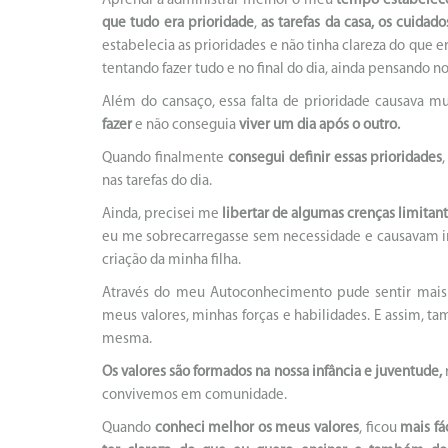
Aprendi a administrar melhor o meu
tempo estabelece
que tudo era prioridade
,
as tarefas da casa, os cuidad
estabelecia as prioridades e não tinha clareza do que e
tentando fazer tudo e no final do dia, ainda pensando no 
Além do cansaço, essa falta de prioridade causava m
fazer
e não conseguia
viver um dia após o outro.
Quando finalmente
consegui definir essas prioridades
nas tarefas do dia.
Ainda, precisei me
libertar de algumas crenças limitan
eu me sobrecarregasse sem necessidade e causavam i
criação da minha filha.
Através do meu Autoconhecimento pude sentir mais
meus valores, minhas forças e habilidades. E assim, t
mesma.
Os valores são formados na nossa infância e juventude,
convivemos em comunidade.
Quando
conheci melhor os meus valores
, ficou
mais fá