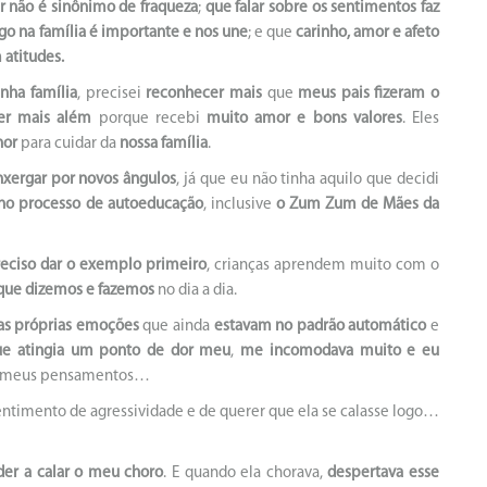
r não é sinônimo de fraqueza
;
que falar sobre os sentimentos faz
ogo na família é importante e nos une
; e que
carinho, amor e afeto
atitudes.
nha família
, precisei
reconhecer mais
que
meus pais fizeram o
er mais além
porque recebi
muito amor e bons valores
. Eles
hor
para cuidar da
nossa família
.
nxergar por novos ângulos
, já que eu não tinha aquilo que decidi
no processo de autoeducação
, inclusive
o Zum Zum de Mães da
preciso dar o exemplo primeiro
, crianças aprendem muito com o
 que dizemos e fazemos
no dia a dia.
s próprias emoções
que ainda
estavam no padrão automático
e
ue atingia um ponto de dor meu
,
me incomodava muito e eu
os meus pensamentos…
timento de agressividade e de querer que ela se calasse logo…
der a calar o meu choro
. E quando ela chorava,
despertava esse