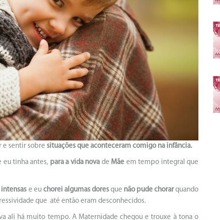
 e sentir sobre
situações que aconteceram comigo na infância.
e eu tinha antes,
para a vida nova
de
Mãe
em tempo integral que
 intensas
e eu
chorei algumas dores
que
não pude chorar
quando
essividade que até então eram desconhecidos.
ava ali há muito tempo. A Maternidade chegou e trouxe à tona o