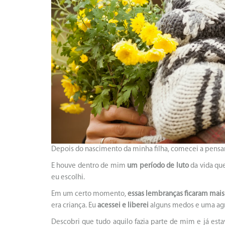
Depois do nascimento da minha filha, comecei a pensar
E houve dentro de mim
um período de luto
da vida qu
eu escolhi.
Em um certo momento,
essas lembranças ficaram mais
era criança. Eu
acessei e liberei
alguns medos e uma agr
Descobri que tudo aquilo fazia parte de mim e já est