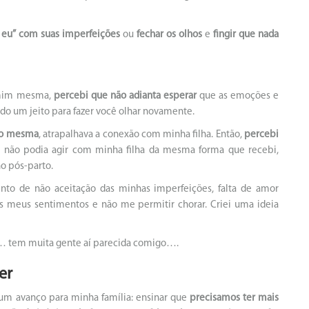
 eu”
com suas imperfeições
ou
fechar os olhos
e
fingir que nada
e mim mesma,
percebi que não adianta esperar
que as emoções e
do um jeito para fazer você olhar novamente.
igo mesma
, atrapalhava a conexão com minha filha. Então,
percebi
u não podia agir com minha filha da mesma forma que recebi,
o pós-parto.
to de não aceitação das minhas imperfeições, falta de amor
s meus sentimentos e não me permitir chorar. Criei uma ideia
i… tem muita gente aí parecida comigo….
er
o um avanço para minha família: ensinar que
precisamos ter mais