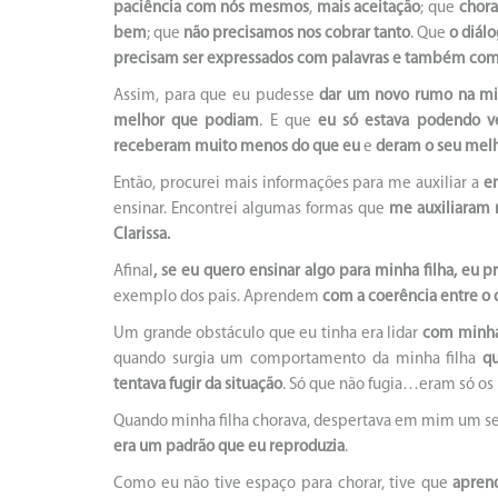
paciência com nós mesmos
,
mais aceitação
; que
chora
bem
; que
não precisamos nos cobrar tanto
. Que
o diál
precisam ser expressados com palavras e também com 
Assim, para que eu pudesse
dar um novo rumo na mi
melhor que podiam
. E que
eu só estava podendo v
receberam muito menos do que eu
e
deram o seu mel
Então, procurei mais informações para me auxiliar a
e
ensinar. Encontrei algumas formas que
me auxiliaram 
Clarissa.
Afinal
, se eu quero ensinar algo para minha filha, eu 
exemplo dos pais. Aprendem
com a coerência entre o
Um grande obstáculo que eu tinha era lidar
com minha
quando surgia um comportamento da minha filha
q
tentava fugir da situação
. Só que não fugia…eram só 
Quando minha filha chorava, despertava em mim um sen
era um padrão que eu reproduzia
.
Como eu não tive espaço para chorar, tive que
apren