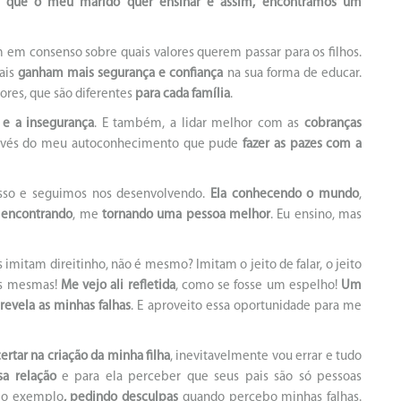
o que o meu marido quer ensinar e assim, encontramos um
 em consenso sobre quais valores querem passar para os filhos.
ais
ganham mais segurança e confiança
na sua forma de educar.
lores, que são diferentes
para cada família
.
 e a insegurança
. E também, a lidar melhor com as
cobranças
através do meu autoconhecimento que pude
fazer as pazes com a
sso e seguimos nos desenvolvendo.
Ela conhecendo o mundo
,
e
encontrando
, me
tornando uma pessoa melhor
. Eu ensino, mas
 imitam direitinho, não é mesmo? Imitam o jeito de falar, o jeito
nós mesmas!
Me vejo ali refletida
, como se fosse um espelho!
Um
evela as minhas falhas
. E aproveito essa oportunidade para me
rtar na criação da minha filha
, inevitavelmente vou errar e tudo
sa relação
e para ela perceber que seus pais são só pessoas
 o exemplo
, pedindo desculpas
quando percebo minhas falhas.