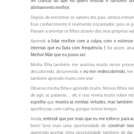
ter clareza do que eu quero ensinar e também d
alinhamento melhor.
Depois de encontrar os valores dos pais, ambos entram
Esse conhecimento é realmente encantador, pois os p
Passam a orientar os filhos através dos seus próprios va
Aprendi
a lidar melhor com a culpa, com o estresse
internas que eu fazia com frequência
. E foi assim, 
Melhor Mãe que eu posso ser.
Minha filha também me auxiliou muito nesse proce
descobrindo, absorvendo e
eu me redescobrindo
, m
também aprendo muito com ela!
Observo minha filha e aprendo muito. Nossos filhos nos
de agir, as palavras… ah, e isso revela muito sobre 
espelho
que
mostra as minhas virtudes
,
mas também r
aperfeiçoar, com calma, porque temos tempo.
Ainda,
entendi que por mais que eu me esforce para ace
bem! Será mais uma oportunidade de
construir nos
querendo acertar. Uma oportunidade também de dar