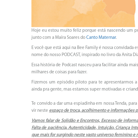
Hoje eu estou muito feliz porque está nascendo um p
junto com a Maíra Soares do
Canto Maternar
.
E você que está aqui na Bee Family é nossa convidada e
nome do nosso PODCAST, inspirado no livro da Anita Dia
Essa história de Podcast nasceu para facilitar ainda m
milhares de coisas para fazer.
Fizemos um episódio piloto para te apresentarmos a
ainda pra gente, mas estamos super motivadas e crian
Te convido a dar uma espiadinha em nossa Tenda, para 
vir neste
espaço de troca, acolhimento e informações pa
Vamos falar de Solidão e Encontros, Excesso de informa
Falta de paciência, Autenticidade, Intuição, Criança In
que mais for surgindo neste vasto universo feminino 