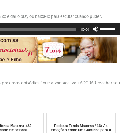
aixo e dar o play ou baixa-lo para escutar quando puder:
Use
00:00
as
setas
para
cima
ou
para
baixo
para
aumentar
os próximos episódios fique a vontade, vou ADORAR receber seu
ou
diminuir
o
volume.
Tenda Materna #22:
Podcast Tenda Materna #16: As
idade Emocional
Emoções como um Caminho para o