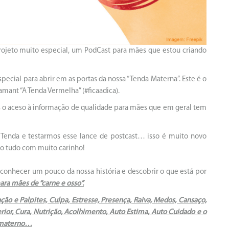
rojeto muito especial, um PodCast para mães que estou criando
special para abrir em as portas da nossa “Tenda Materna”.
Este é o
mant “A Tenda Vermelha” (#ficaadica).
ais o aceso à informação de qualidade para mães que em geral tem
 Tenda e testarmos esse lance de postcast… isso é muito novo
do tudo com muito carinho!
conhecer um pouco da nossa história e descobrir o que está por
ra mães de “carne e osso”.
ção e Palpites, Culpa, Estresse, Presença, Raiva, Medos, Cansaço,
terior, Cura, Nutrição, Acolhimento, Auto Estima, Auto Cuidado e o
e materno…