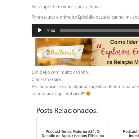
Seja super bem Vinda a nossa Tenda!
Para escutar o primeiro Episódio basta clicar no link ab
Tocador
00:00
de
áudio
Um beijo com muito carinho,
Clarissa Yakiara
P.S.: Se quiser enviar alguma sugestão de Tema para 
comentário aqui embaixo!!!
Posts Relacionados:
Podcast Tenda Materna #24: O
Podcast 
Desafio de Apoiar nossos Filhos na
Intim