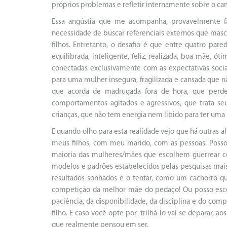
próprios problemas e refletir internamente sobre o cami
Essa angústia que me acompanha, provavelmente fa
necessidade de buscar referenciais externos que mas
filhos. Entretanto, o desafio é que entre quatro par
equilibrada, inteligente, feliz, realizada, boa mãe, 
conectadas exclusivamente com as expectativas socia
para uma mulher insegura, fragilizada e cansada que n
que acorda de madrugada fora de hora, que perde
comportamentos agitados e agressivos, que trata se
crianças, que não tem energia nem libido para ter uma 
E quando olho para esta realidade vejo que há outras 
meus filhos, com meu marido, com as pessoas. Posso 
maioria das mulheres/mães que escolhem guerrear con
modelos e padrões estabelecidos pelas pesquisas mais 
resultados sonhados e o tentar, como um cachorro q
competição da melhor mãe do pedaço! Ou posso escol
paciência, da disponibilidade, da disciplina e do c
filho. E caso você opte por trilhá-lo vai se deparar,
que realmente pensou em ser.