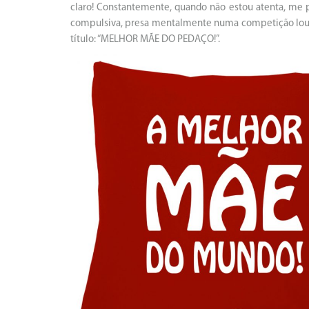
claro! Constantemente, quando não estou atenta, me 
compulsiva, presa mentalmente numa competição louca
título: “MELHOR MÃE DO PEDAÇO!”.