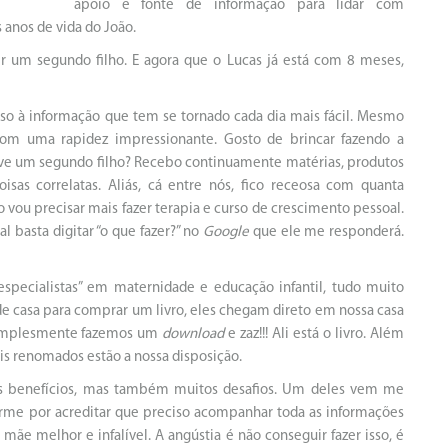
apoio e fonte de informação para lidar com
anos de vida do João.
r um segundo filho. E agora que o Lucas já está com 8 meses,
sso à informação que tem se tornado cada dia mais fácil. Mesmo
om uma rapidez impressionante. Gosto de brincar fazendo a
ve um segundo filho? Recebo continuamente matérias, produtos
isas correlatas. Aliás, cá entre nós, fico receosa com quanta
 vou precisar mais fazer terapia e curso de crescimento pessoal.
 basta digitar “o que fazer?” no
Google
que ele me responderá.
specialistas” em maternidade e educação infantil, tudo muito
 de casa para comprar um livro, eles chegam direto em nossa casa
 simplesmente fazemos um
download
e zaz!!! Ali está o livro. Além
nais renomados estão a nossa disposição.
rsos benefícios, mas também muitos desafios. Um deles vem me
rme por acreditar que preciso acompanhar toda as informações
mãe melhor e infalível. A angústia é não conseguir fazer isso, é