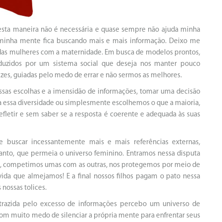
esta maneira não é necessária e quase sempre não ajuda minha
 minha mente fica buscando mais e mais informação. Deixo me
 das mulheres com a maternidade. Em busca de modelos prontos,
duzidos por um sistema social que deseja nos manter pouco
ezes, guiadas pelo medo de errar e não sermos as melhores.
ssas escolhas e a imensidão de informações, tomar uma decisão
te a essa diversidade ou simplesmente escolhemos o que a maioria,
letir e sem saber se a resposta é coerente e adequada às suas
e buscar incessantemente mais e mais referências externas,
nto, que permeia o universo feminino. Entramos nessa disputa
s, competimos umas com as outras, nos protegemos por meio de
vida que almejamos! E a final nossos filhos pagam o pato nessa
 nossas tolices.
a trazida pelo excesso de informações percebo um universo de
om muito medo de silenciar a própria mente para enfrentar seus