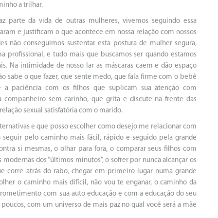
nho a trilhar.
z parte da vida de outras mulheres, vivemos seguindo essa
caram e justificam o que acontece em nossa relação com nossos
edes não conseguimos sustentar esta postura de mulher segura,
ótima profissional, e tudo mais que buscamos ser quando estamos
is. Na intimidade de nosso lar as máscaras caem e dão espaço
ão sabe o que fazer, que sente medo, que fala firme com o bebê
 a paciência com os filhos que suplicam sua atenção com
u companheiro sem carinho, que grita e discute na frente das
relação sexual satisfatória com o marido.
alternativas e que posso escolher como desejo me relacionar com
seguir pelo caminho mais fácil, rápido e seguido pela grande
tra si mesmas, o olhar para fora, o comparar seus filhos com
modernas dos “últimos minutos”, o sofrer por nunca alcançar os
ue corre atrás do rabo, chegar em primeiro lugar numa grande
her o caminho mais difícil, não vou te enganar, o caminho da
omprometimento com sua auto educação e com a educação do seu
 aos poucos, com um universo de mais paz no qual você será a mãe