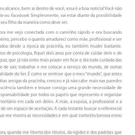
u alcance, bem ai dentro de você, essa é a boa notícia! Você não
le
ou
Facebook
. Simplesmente, vai estar diante da possibilidade
 seu filho da maneira como deve ser.
ora me vejo conectada com o caminho rápido e ora buscando
terno, percebo o quanto amadureci como mãe, profissional e ser
udou desde a época da pracinha, eu também mudei bastante.
o de psicologia, fiquei dois anos por conta de cuidar dele e de
paz, que já não sinto mais prazer em ficar o dia todo cuidado das
e de sair, trabalhar e me colocar a serviço do mundo, de outras
lidade do Ser. É como se sentisse que o meu “mundo”, que antes
nhas amigas da pracinha, cresceu e já não cabe mais nas paredes
onsciência também e trouxe consigo uma grande necessidade de
sponsabilidade por todos os papéis que represento e organizar
ritário em cada um deles. A mãe, a esposa, a profissional e a
 de um espaço de aceitação. A cada instante buscar o referencial
r, que me mostra as necessidades e em qual contexto/pessoa estou
ora, quando me liberto dos rótulos, da rigidez e dos padrões que