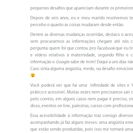
pequenos desafios que apareciam durante os primeiros 
Depois de seis anos, eu e meu marido resolvemos te
percebo o quanto as coisas mudaram desde então.
Dentre as diversas mudanças ocorridas, destaco o ace
sem procurarmos as informações chegam até nós c
pergunta: quem foi que contou pro
Facebook
que eu ti
e vídeos relativos á maternidade, segundo filho e co
informação o
Google
sabe de mim! Daqui a uns dias não
Caso sinta alguma angústia, medo, ou desafio emocional
Você poderá ver que há uma infinidade de sites e “e
prático e acessível. Muitas vezes nem precisamos sair
pelo correio, em alguns casos nem pagar é preciso,
disso, eventos on line, palestras, cursos com profissio
Essa acessibilidade à informação traz consigo dive
acompanhando já faz alguns meses: uma angústia eno
que estão sendo produzidas, pois isso me tornará uma 