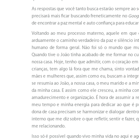
As respostas que você tanto busca estarão sempre ao se
precisará mais ficar buscando freneticamente no
Goog
de encontrar a paz mental e auto confiança para educar
Voltando ao meu processo materno, aquele em que 
arduamente o caminho verdadeiro da paz e silêncio in
humano de forma geral. Não foi só o mundo que m
Quando tive o João tinha acabado de me formar no curs
nossa casa. Hoje, tenho que admitir, com o coração em 
crianças, tem algo lá fora que me chama, sinto vontad
mães e mulheres que, assim como eu, buscam a integra
se resumia ao João, a nossa casa, o meu marido e a mi
da minha casa. E assim como ele cresceu, a minha c
amadurecimento e organização. É hora de assumir a re
meu tempo e minha energia para dedicar ao que é prio
dona de casa precisam se harmonizar e dialogar dentro
interno que me diz sobre o que refletir, sentir e faze
me relacionando.
Isso só é possível quando vivo minha vida no aqui e ag