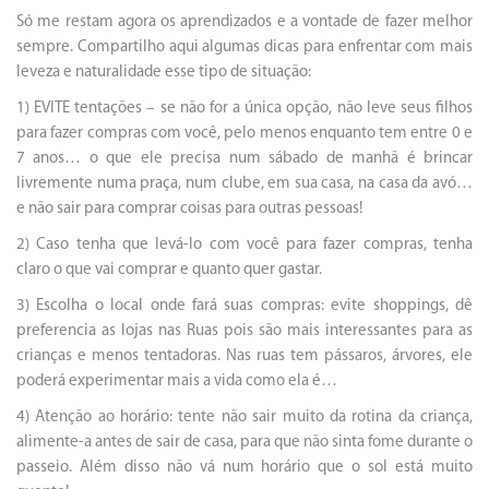
Só me restam agora os aprendizados e a vontade de fazer melhor
sempre. Compartilho aqui algumas dicas para enfrentar com mais
leveza e naturalidade esse tipo de situação:
1) EVITE tentações – se não for a única opção, não leve seus filhos
para fazer compras com você, pelo menos enquanto tem entre 0 e
7 anos… o que ele precisa num sábado de manhã é brincar
livremente numa praça, num clube, em sua casa, na casa da avó…
e não sair para comprar coisas para outras pessoas!
2) Caso tenha que levá-lo com você para fazer compras, tenha
claro o que vai comprar e quanto quer gastar.
3) Escolha o local onde fará suas compras: evite shoppings, dê
preferencia as lojas nas Ruas pois são mais interessantes para as
crianças e menos tentadoras. Nas ruas tem pássaros, árvores, ele
poderá experimentar mais a vida como ela é…
4) Atenção ao horário: tente não sair muito da rotina da criança,
alimente-a antes de sair de casa, para que não sinta fome durante o
passeio. Além disso não vá num horário que o sol está muito