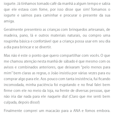
iogurte. Já tínhamos tomado café da manhã a algum tempo e sabia
que ele estava com fome, por isso disse que sim! Tomamos o
iogurte e saímos para caminhar e procurar o presente da sua
amiga.
Geralmente presenteio as crianças com brinquedos artesanais, de
madeira, pano, lã e outros materiais naturais, ou compro uma
roupinha básica e confortável que a criança possa usar em seu dia
a dia para brincar e se divertir.
Mas não é este o ponto que quero compartilhar com vocês. O que
me chamou atenção nesta manhã de sábado é que mesmo com os
avisos e combinados anteriores, que deixaram “pelo menos para
mim” bem claras as regras, o João insistiu por várias vezes para eu
comprar algo para ele. Aos pouco com tanta insistência, fui ficando
incomodada, minha paciência foi esgotando e no final falei bem
firme com ele no meio da loja, na frente de diversas pessoas, que
não iria dar nada para ele naquele dia! (Claro que me senti bem
culpada, depois disso!)
Finalmente comprei um macacão para a ANA e fomos embora.