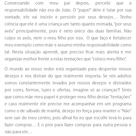
Conversando com meu pai depois, percebi que a
responsabilidade não era do João. O “papel” dele é lutar por sua
vontade, ele vai insistir e persistir por seus desejos… Tenho
ciência que ele é uma criança um tanto quanto mimada, “por seus
avós” principalmente, pois é neto único das duas famílias. Não
culpo os avós, nem o meu filho por isso. O que faço é fortalecer
meu exemplo como mãe e assumo minha responsabilidade como
tal. Nesta situação aprendi, que preciso ficar mais atenta e me
organizar melhor frente a estas tentações que “coloco meu filho”.
O mundo ao nosso redor está organizado para despertar nossos
desejos e nos distrair do que realmente importa. Se nós adultos
somos constantemente levados por nossos desejos e distraídos
por cores, formas, luzes e ofertas, imagine só as crianças?! Sinto
que como mãe meu papel é proteger meu filho destas “tentações”
e caso realmente ele precise me acompanhar em um programa
como o de sábado de manhã, desejo ter força para manter o “Não”
sem sair do meu centro, pois afinal foi eu que escolhi levá-lo para
fazer compras… E o pior para fazer compras para outra pessoa e
não para ele…