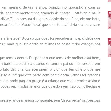
tei um menino de uns 8 anos, branquinho, gordinho e com as
ada, aparentemente tinha acabado de chorar… Atrás dele havia
izia: “Eu to cansada da agressividade do seu filho, ele me bate,
ssa família ‘Maravilhosa’ que ele tem…” dizia ela nervosa e
ela “metade”! Agora o que doeu foi perceber a incapacidade que
 e mais que isso o fato de termos ao nosso redor crianças nos
 que temos dentro! Despertar o que temos de melhor está bem,
tem baixa auto estima quando se tornam pai ou mãe descobrem
a o fato das crianças acessarem o pior que temos é o que me
 isso e integrar esta parte com consciência, vamos ter grandes
quem pode pagar o preço é a criança que vai aprender assim e
Emoções reprimidas há anos que quando saem são como flechas e
ressá-las de maneira consciente, sem “descarregar” nas pessoas