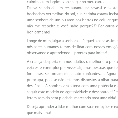
culminou em lagrimas ao chegar no meu carro…
Estava saindo de um restaurante na savassi e avis
bochechas vermelhas do sol, sua carinha estava inch
uma senhora de uns 60 anos aos berros no celular que d
não me respeita e você sabe porque??? Por causa de
ironicamente!
Longe de mim julgar a senhora… Peguei a cena assim p
nós seres humanos temos de lidar com nossas emoções
observando e aprendendo…prontas para imitar!
A criança desperta em nós adultos o melhor e o pior
veja este exemplo: por vezes algumas pessoas que 
fortalezas, se tornam mais auto confiantes…. Agor
preocupa, pois se não estamos dispostos a olhar para
desafios… A sombra virá a tona com uma potência e 
seguir este modelo de agressividade e descontrole! 
ferem sem dó nem piedade, marcando toda uma vida!
Deseja aprender a lidar melhor com suas emoções e exp
que mais ama?