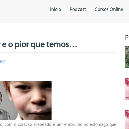
Início
Podcast
Cursos Online
P
r e o pior que temos…
gos
ção, com o coracao acelerado e um embrulho no estômago que