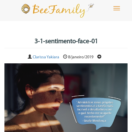
Toggle
navigati
3-1-sentimento-face-01
Clarissa Yakiara
8/janeiro/2019