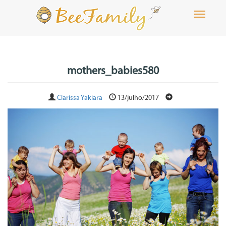
Toggle
navigati
mothers_babies580
Clarissa Yakiara
13/julho/2017