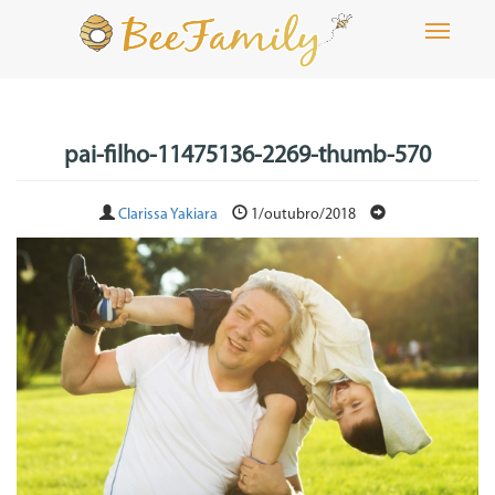
Toggle
navigati
pai-filho-11475136-2269-thumb-570
Clarissa Yakiara
1/outubro/2018