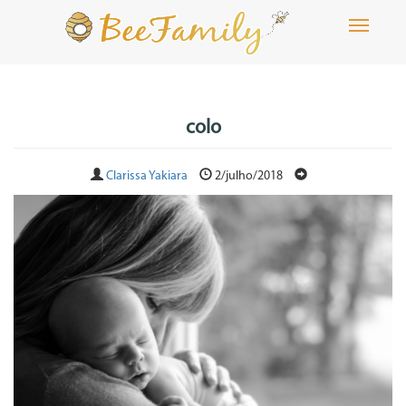
Toggle
navigati
colo
Clarissa Yakiara
2/julho/2018