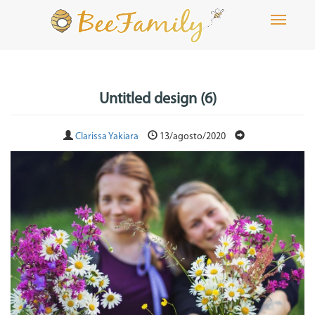
Toggle
navigati
Untitled design (6)
Clarissa Yakiara
13/agosto/2020