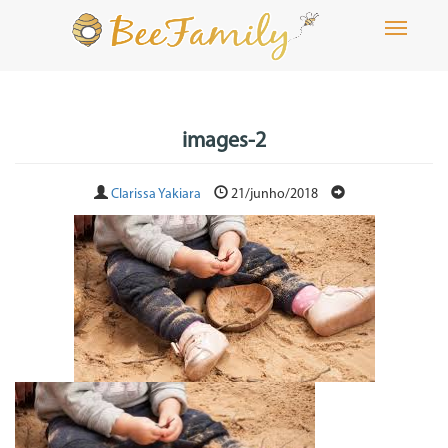
Toggle
navigati
images-2
Clarissa Yakiara
21/junho/2018