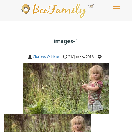
Toggle
navigati
images-1
Clarissa Yakiara
21/junho/2018