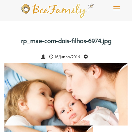
Toggle
navigati
rp_mae-com-dois-filhos-6974.jpg
16/junho/2016